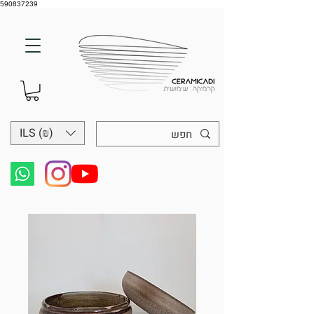
590837239
ILS (₪)