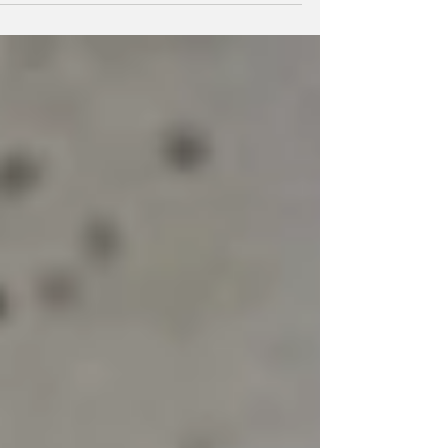
השנה החדשה – אנחנו מחפשים מעבר לעוד חפ
דקורטיבי. אנחנו מחפשים סיפור, טקסטורה,
ואמירה. בסטודיו לקרמיקה ופיסול עכשווי ברמת
גן, מתוך חיבור עמוק בין חומרים אורגניים,
אסתטיקה תעשייתית ואופטימיות יומיומית, נולד
פסל כף יד גיאומטרי במחווה של OK, יצירת
אמנות מודרנית שמביאה איתה מסר פשוט
ועוצמתי: Everything is gonna be OK המפגש
בין עיצוב תעשייתי, בטון וחלודה לב