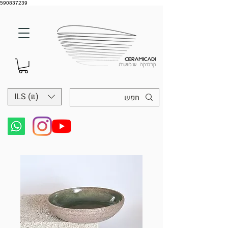
590837239
ILS (₪)