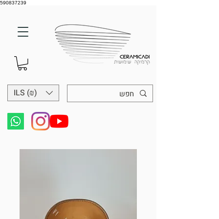
590837239
ILS (₪)