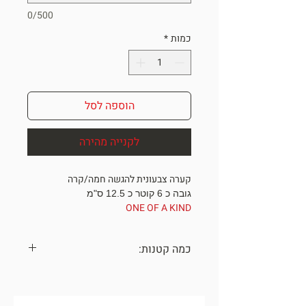
0/500
כמות
*
הוספה לסל
לקנייה מהירה
קערה צבעונית להגשה חמה/קרה
גובה כ 6 קוטר כ 12.5 ס"מ
ONE OF A KIND
שימו לב, מחיר מוזל לא ניתן להחזרה!
כמה קטנות:
כל הכלים נעשו בעבודת יד עם תשומת
לב לפרטים הקטנים,
עלולים להיות שינויים קלים בגוונים בין