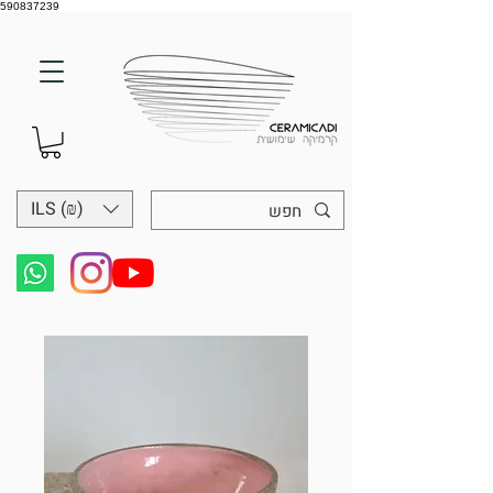
590837239
ILS (₪)