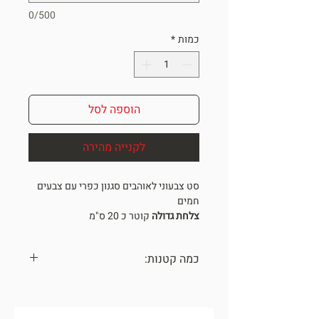
0/500
כמות
*
הוספה לסל
לקנייה מהירה
סט צבעוני לאוהבים סגנון כפרי עם צבעים
חמים
צלחת גדולה
קוטר כ 20 ס"מ
צלחת בינונית
קוטר כ 17 ס"מ
המחיר לסט 4 חלקים!
כמה קטנות:
*כלים שהופכים כל חלל לגלריה*
ONE OF A KIND
כל הכלים נעשו בעבודת יד עם תשומת
לב לפרטים הקטנים,
עלולים להיות שינויים קלים בגוונים בין