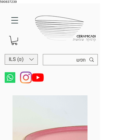
590837239
ILS (₪)