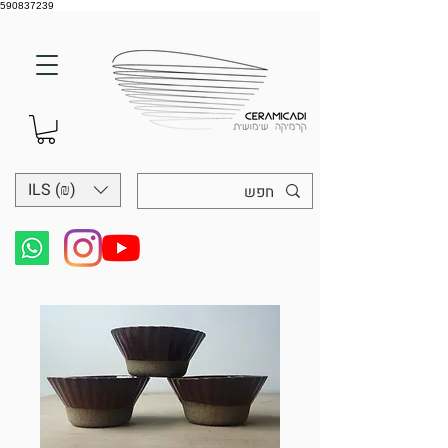
590837239
ILS (₪)