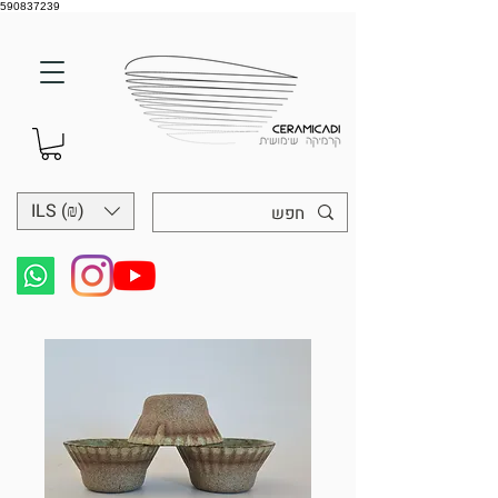
590837239
ILS (₪)