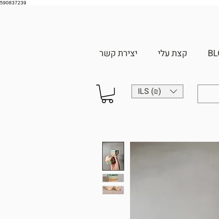
590837239
BL
קצת עלי
יצירת קשר
ILS (₪)