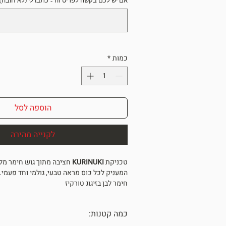
אם יש לכם בקשה לפריט זה - כתבו לי (לא חובה)
כמות
*
הוספה לסל
לקנייה מהירה
טכניקת
KURINUKI
חציבה מתוך גוש חימר מלא
המעניק לכל כוס מראה טבעי, גולמי וחד פעמי.
חימר לבן בזיגוג טורקיז
גובה כ 5.5 ס"מ מכיל כ 100 מ"ל
מתאים למלונות בוטיק, בתי קפה, לאנשים שאוה
כמה קטנות:
ומעריכים עיצוב
המחיר לאחד