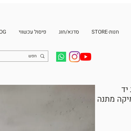
חנות-STORE
סדנא/חוג
פיסול עכשווי
OG
יד
KU מקרמיקה מתנה