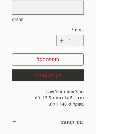
0/500
כמות
*
הוספה לסל
לקנייה מהירה
חתול עמוד וחתול שוכב
גובה כ 14.5 רוחב כ 12.5 ס"מ
משקל כ- 1.140 ק"ג
ONE OF A KIND
*מתנה מיוחדת לאנשים מיוחדים*
כמה קטנות:
כל הכלים נעשו בעבודת יד עם תשומת