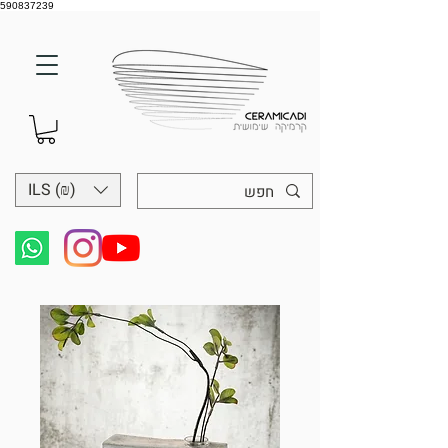
590837239
ILS (₪)