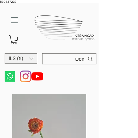
590837239
ILS (₪)