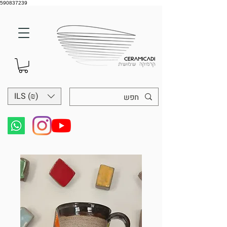
590837239
ILS (₪)