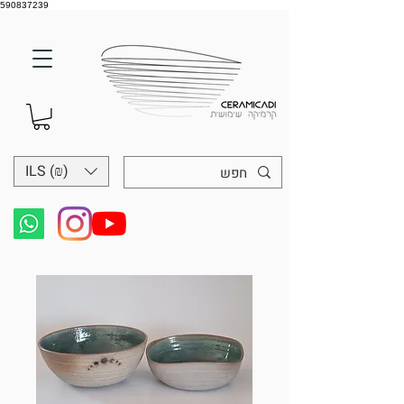
590837239
ILS (₪)