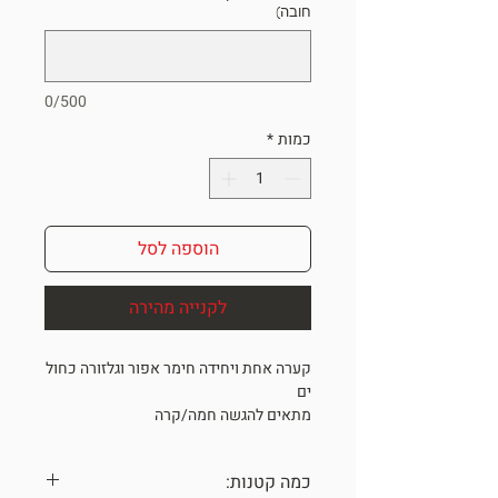
חובה)
0/500
כמות
*
הוספה לסל
לקנייה מהירה
קערה אחת ויחידה חימר אפור וגלזורה כחול
ים
מתאים להגשה חמה/קרה
גובה כ 9.5 קוטר כ 15 ס"מ
ONE OF A KIND
כמה קטנות:
*מתנה מיוחדת לאנשים מיוחדים*