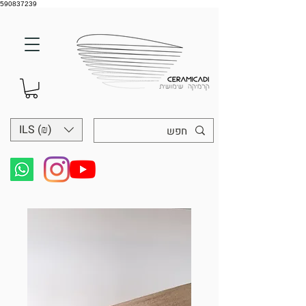
590837239
ILS (₪)