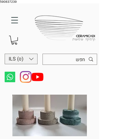
590837239
ILS (₪)