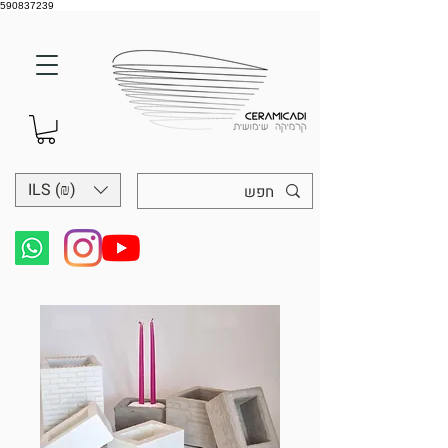
590837239
ILS (₪)