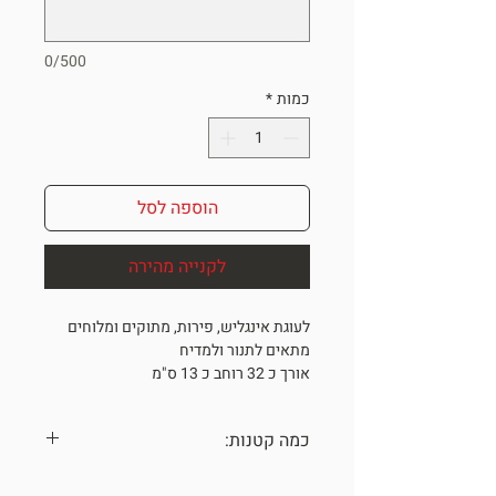
0/500
כמות
*
הוספה לסל
לקנייה מהירה
לעוגת אינגליש, פירות, מתוקים ומלוחים
מתאים לתנור ולמדיח
אורך כ 32 רוחב כ 13 ס"מ
אחרונים במלאי
ONE OF A KIND
כמה קטנות:
*מתנה מיוחדת לאנשים מיוחדים*
כל הכלים נעשו בעבודת יד עם תשומת