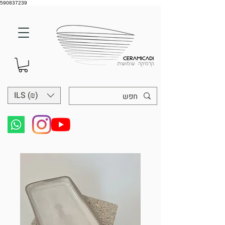
590837239
ILS (₪)