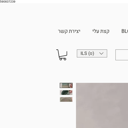
590837239
BL
קצת עלי
יצירת קשר
ILS (₪)