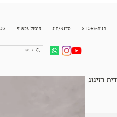
חנות-STORE
סדנא/חוג
פיסול עכשווי
OG
ת בזיגוג