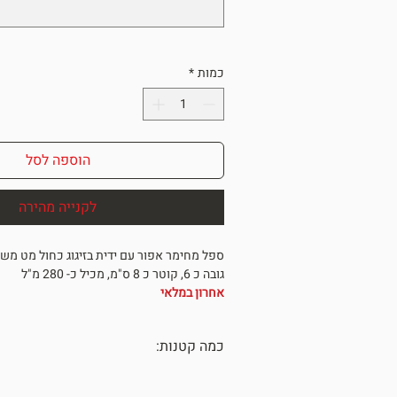
כמות
*
הוספה לסל
לקנייה מהירה
ספל מחימר אפור עם ידית בזיגוג כחול מט מש
גובה כ 6, קוטר כ 8 ס"מ, מכיל כ- 280 מ"ל
אחרון במלאי
*מתנה מיוחדת לאנשים מיוחדים*
ONE OF A KIND
כמה קטנות:
כל הכלים נעשו בעבודת יד עם תשומת לב 