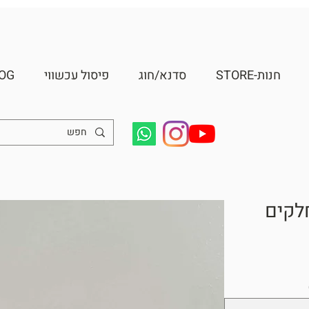
חנות-STORE
סדנא/חוג
פיסול עכשווי
OG
לקים