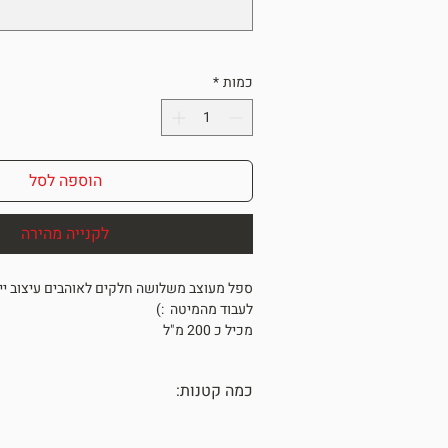
כמות
*
הוספה לסל
לקנייה מהירה
ספל מעוצב משלושה חלקים לאוהבים עיצוב יי
לעבוד מהמיטה :)
מכיל כ 200 מ"ל
אחרון במלאי
*מתנה מיוחדת לאנשים מיוחדים*
כמה קטנות:
ONE OF A KIND
כל הכלים נעשו בעבודת יד עם תשומת לב 