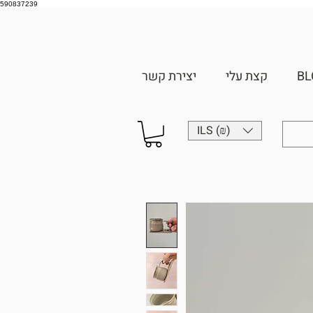
590837239
BL
קצת עלי
יצירת קשר
ILS (₪)