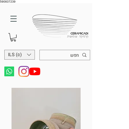
590837239
ILS (₪)