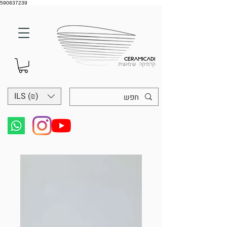
590837239
ILS (₪)