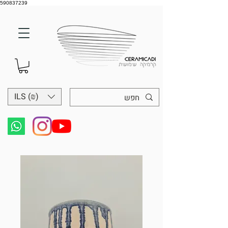
590837239
ILS (₪)