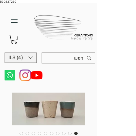
590837239
ILS (₪)