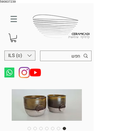
590837239
ILS (₪)