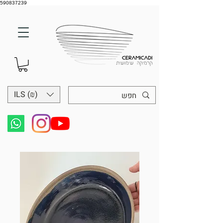
590837239
ILS (₪)