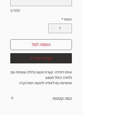
0/500
כמות
*
הוספה לסל
לקנייה מהירה
אחת ויחידה- קערת הגשה גדולה שטוחה עם
גלזורה כחול משגע
מתאימה גם לאפיה להגשה חמה/קרה
גובה 5 , קוטר 30 ס"מ
ONE OF A KIND
כמה קטנות:
*מתנה מיוחדת לאנשים מיוחדים וגם
לפסח*
כל הכלים נעשו בעבודת יד עם תשומת
לב לפרטים הקטנים,