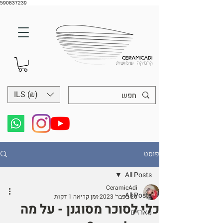
590837239
ILS (₪)
פוסט
All Posts
CeramicAdi
All Posts
26 בפבר׳ 2023
זמן קריאה 1 דקות
כלי לסוכר מסוגנן - על מה
מארזים