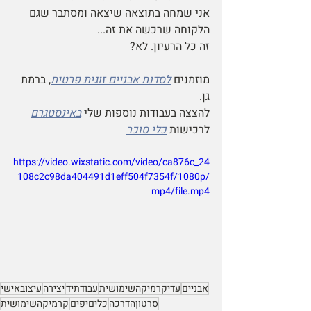
אני שמחה בתוצאה שיצאה ומסתבר שגם 
הלקוחה שרכשה את זה...
זה כל הרעיון. לא?
מוזמנים 
לסדנת אבניים זוגית פרטית
, ברמת 
גן. 
להצצה בעבודות נוספות שלי 
באינסטגרם
לרכישות 
כלי סוכר
https://video.wixstatic.com/video/ca876c_24
108c2c98da404491d1eff504f7354f/1080p/
mp4/file.mp4
אבניים
עדיקרמיקהשימושית
עבודתיד
יצירה
עיצובאישי
סרטוןהדרכה
כליםיפים
קרמיקהשימושית