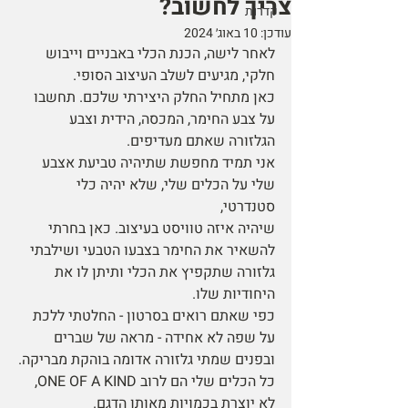
צריך לחשוב?
קדרות
עודכן:
10 באוג׳ 2024
לאחר לישה, הכנת הכלי באבניים וייבוש 
חלקי, מגיעים לשלב העיצוב הסופי.
כאן מתחיל החלק היצירתי שלכם. תחשבו 
על צבע החימר, המכסה, הידית וצבע 
הגלזורה שאתם מעדיפים.  
אני תמיד מחפשת שתיהיה טביעת אצבע 
שלי על הכלים שלי, שלא יהיה כלי 
סטנדרטי, 
שיהיה איזה טוויסט בעיצוב. כאן בחרתי 
להשאיר את החימר בצבעו הטבעי ושילבתי 
גלזורה שתקפיץ את הכלי ותיתן לו את 
היחודיות שלו.
כפי שאתם רואים בסרטון - החלטתי ללכת 
על שפה לא אחידה - מראה של שברים 
ובפנים שמתי גלזורה אדומה בוהקת מבריקה.
כל הכלים שלי הם לרוב ONE OF A KIND, 
לא יוצרת בכמויות מאותו הדגם.