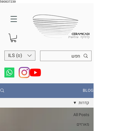
590837239
ILS (₪)
BLOG
קדרות
All Posts
מארזים